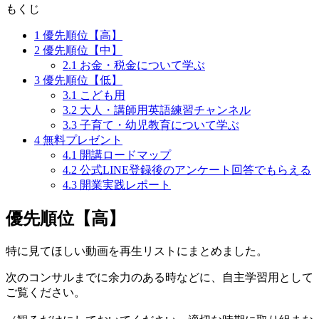
もくじ
1
優先順位【高】
2
優先順位【中】
2.1
お金・税金について学ぶ
3
優先順位【低】
3.1
こども用
3.2
大人・講師用英語練習チャンネル
3.3
子育て・幼児教育について学ぶ
4
無料プレゼント
4.1
開講ロードマップ
4.2
公式LINE登録後のアンケート回答でもらえる
4.3
開業実践レポート
優先順位【高】
特に見てほしい動画を再生リストにまとめました。
次のコンサルまでに余力のある時などに、自主学習用として
ご覧ください。