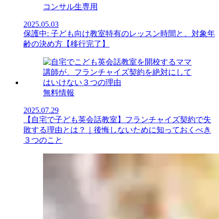
コンサル生専用
2025.05.03
保護中: 子ども向け教室特有のレッスン時間と、対象年
齢の決め方【移行完了】
無料情報
2025.07.29
【自宅で子ども英会話教室】フランチャイズ契約で失
敗する理由とは？｜後悔しないために知っておくべき
３つのこと