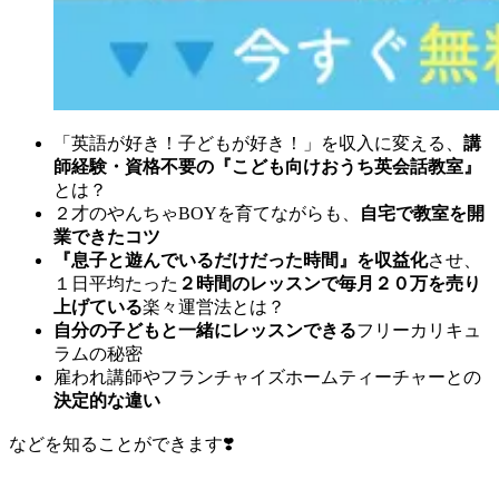
「英語が好き！子どもが好き！」を収入に変える、
講
師経験・資格不要の『こども向けおうち英会話教室』
とは？
２才のやんちゃBOYを育てながらも、
自宅で教室を開
業できたコツ
『息子と遊んでいるだけだった時間』を収益化
させ、
１日平均たった
２時間のレッスンで毎月２０万を売り
上げている
楽々運営法とは？
自分の子どもと一緒にレッスンできる
フリーカリキュ
ラムの秘密
雇われ講師やフランチャイズホームティーチャーとの
決定的な違い
などを知ることができます❣️