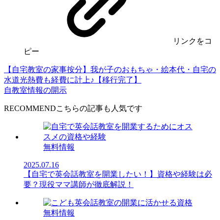
リンク
をコ
ピー
【自宅教室の家事按分】我が子のおもちゃ・絵本代・自宅の
水道光熱費も経費に計上♪【移行完了】
自教室情報の開示
RECOMMEND
無料情報
2025.07.16
【自宅で英会話教室を開業したい！】資格や経験は必
要？現役ママ講師が徹底解説！
無料情報