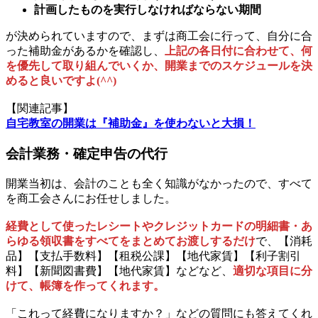
計画したものを実行しなければならない期間
が決められていますので、まずは商工会に行って、自分に合
った補助金があるかを確認し、
上記の各日付に合わせて、何
を優先して取り組んでいくか、開業までのスケジュールを決
めると良いですよ(^^)
【関連記事】
自宅教室の開業は『補助金』を使わないと大損！
会計業務・確定申告の代行
開業当初は、会計のことも全く知識がなかったので、すべて
を商工会さんにお任せしました。
経費として使ったレシートやクレジットカードの明細書・あ
らゆる領収書をすべてをまとめてお渡しするだけ
で、【消耗
品】【支払手数料】【租税公課】【地代家賃】【利子割引
料】【新聞図書費】【地代家賃】などなど、
適切な項目に分
けて、帳簿を作ってくれます。
「これって経費になりますか？」などの質問にも答えてくれ