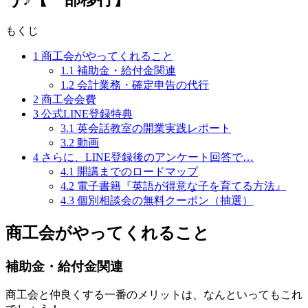
もくじ
1
商工会がやってくれること
1.1
補助金・給付金関連
1.2
会計業務・確定申告の代行
2
商工会会費
3
公式LINE登録特典
3.1
英会話教室の開業実践レポート
3.2
動画
4
さらに、LINE登録後のアンケート回答で…
4.1
開講までのロードマップ
4.2
電子書籍『英語が得意な子を育てる方法』
4.3
個別相談会の無料クーポン（抽選）
商工会がやってくれること
補助金・給付金関連
商工会と仲良くする一番のメリットは、なんといってもこれ